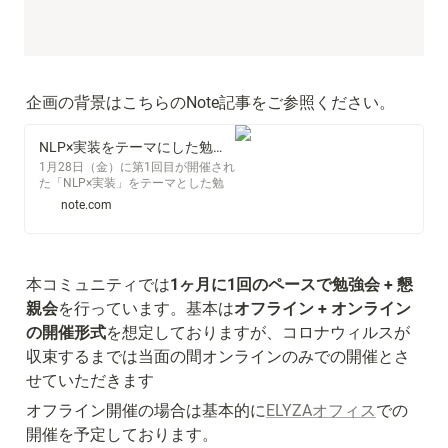
企画の背景はこちらのNote記事をご参照ください。
NLP×実装をテーマにした勉強会コミュニティ、 「NLP Hacks」の運営者に話を聞いてみた。｜ELYZA, Inc.｜note
1月28日（金）に第1回目が開催され
た「NLP×実装」をテーマとした勉
強会コミュニティであるNLP Hacks
note.com
について、企画・運営を担当された
佐々木彬さんにお話を伺いました。
佐々木 彬（ささき あきら）東北大
学 乾・岡崎研究室 （現 乾研究室）
博士卒。株式会社リクルートにて人
本コミュニティでは
1ヶ月に1回のペースで勉強会 + 懇
材領域のデータ活用施策の推進に従
親会
を行っています。基本は
オフライン + オンライン
事。Kaggle Master。ELYZAでは自然
言語処理の研究開発を担当。 ...
の開催形式
を想定しておりますが、コロナウィルスが
収束するまでは当面の間オンラインのみでの開催とさ
せていただきます
オフライン開催の場合は基本的に
ELYZAオフィス
での
開催を予定しております。