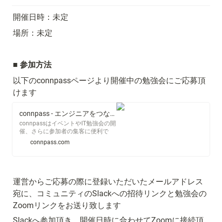
開催日時：未定
場所：未定
■ 
参加方法
以下のconnpassページより開催中の勉強会にご応募頂
けます
connpass - エンジニアをつなぐIT勉強会支援プラットフォーム
connpassはイベントやIT勉強会の開
催、さらに参加者の集客に便利で
す。コミュニティやグループの運営
connpass.com
やイベントの検索、事前決済もでき
ます。
運営からご応募の際に登録いただいたメールアドレス
宛に、コミュニティのSlackへの招待リンクと勉強会の
Zoomリンクをお送り致します
Slackへ参加頂き、開催日時に合わせてZoomに接続頂